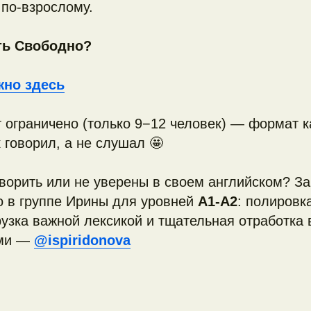
 по-взрослому.
ть Свободно?
жно здесь
 ограничено (только 9−12 человек) — формат 
 говорил, а не слушал 🤩
ворить или не уверены в своем английском? З
о в группе Ирины для уровней
А1-А2
: полировк
рузка важной лексикой и тщательная отработка в
ями —
@ispiridonova