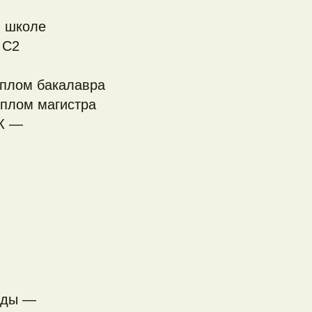
в школе
 C2
иплом бакалавра
иплом магистра
ГК —
нды —