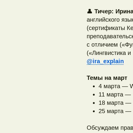
👤
Тичер:
Ирин
английского яз
(сертификаты Ке
преподавательск
с отличием («Фу
(«Лингвистика и
@ira_explain
Темы на март
4 марта — 
11 марта — 
18 марта — 
25 марта — 
Обсуждаем прав