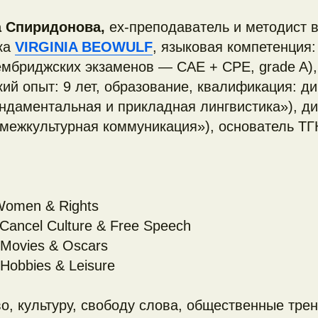
а Спиридонова,
ex-преподаватель и методист 
ыка
VIRGINIA BEOWULF
, языковая компетенция:
мбриджских экзаменов — САЕ + СРЕ, grade A),
ий опыт: 9 лет, образование, квалификация: д
ндаментальная и прикладная лингвистика»), д
 межкультурная коммуникация»), основатель Т
Women & Rights
Cancel Culture & Free Speech
Movies & Oscars
Hobbies & Leisure
о, культуру, свободу слова, общественные тре