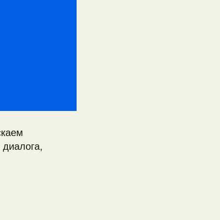
скаем
 диалога,