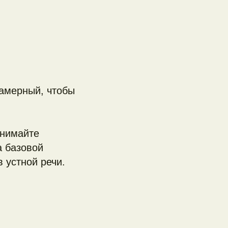
камерный, чтобы
анимайте
а базовой
 устной речи.