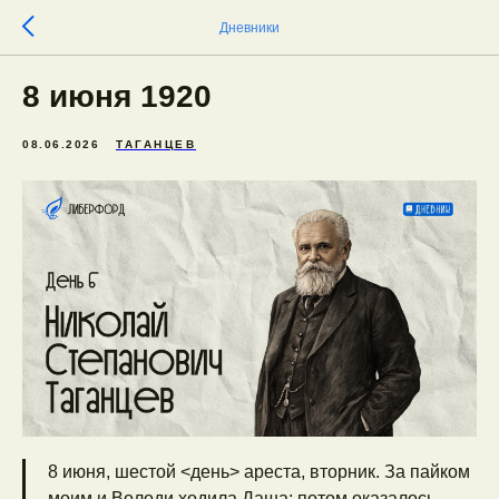
Дневники
8 июня 1920
08.06.2026
ТАГАНЦЕВ
8 июня, шестой <день> ареста, вторник. За пайком
моим и Володи ходила Даша; потом оказалось,