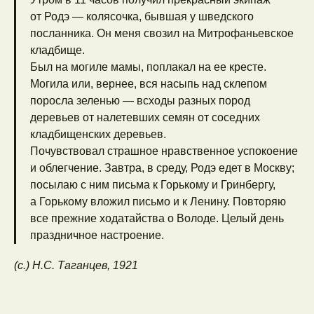
от Родэ — колясочка, бывшая у шведского
посланника. Он меня свозил на Митрофаньевское
кладбище.
Был на могиле мамы, поплакал на ее кресте.
Могила или, вернее, вся насыпь над склепом
поросла зеленью — всходы разных пород
деревьев от налетевших семян от соседних
кладбищенских деревьев.
Почувствовал страшное нравственное успокоение
и облегчение. Завтра, в среду, Родэ едет в Москву;
посылаю с ним письма к Горькому и Гринбергу,
а Горькому вложил письмо и к Ленину. Повторяю
все прежние ходатайства о Володе. Целый день
праздничное настроение.
(с.) Н.С. Таганцев, 1921