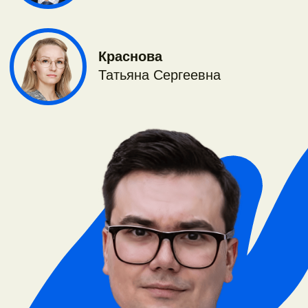
Репин
Радислав
Радикович
Для кого