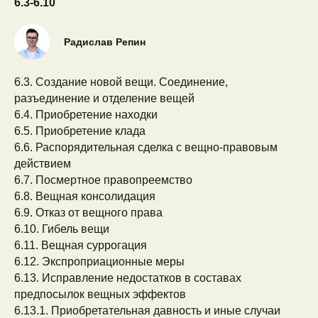
6.3-6.10
Тузов
Даниил Олегович
Радислав Репин
Зикун
6.3. Создание новой вещи. Соединение,
Илья Игоревич
разъединение и отделение вещей
6.4. Приобретение находки
Громов
6.5. Приобретение клада
Сергей Александрович
6.6. Распорядительная сделка с вещно-правовым
действием
6.7. Посмертное правопреемство
Кулаков
6.8. Вещная консолидация
Андрей Игоревич
6.9. Отказ от вещного права
6.10. Гибель вещи
Краснова
6.11. Вещная суррогация
Татьяна Сергеевна
6.12. Экспроприационные меры
6.13. Исправление недостатков в составах
предпосылок вещных эффектов
Латыев
6.13.1. Приобретательная давность и иные случаи
Александр Николаевич