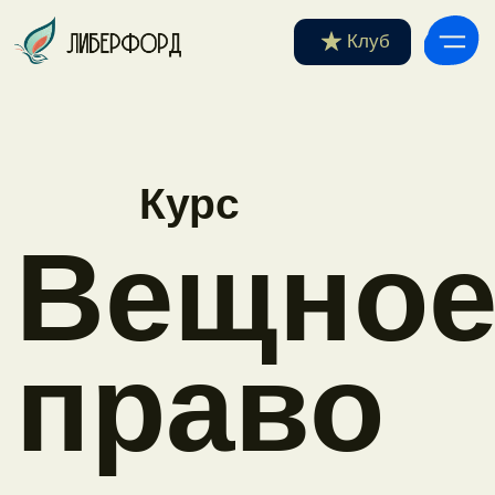
Клуб
Курс
Вещное
право
Это не просто программа —
это система мышления
.
Та, которая позволяет видеть логику вещного права
так, как ее видят лучшие практики.
Подробнее
о курсе