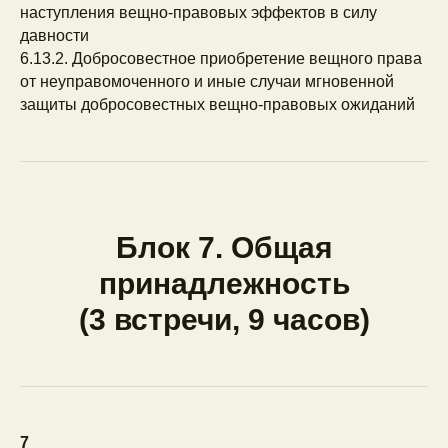
наступления вещно-правовых эффектов в силу
давности
6.13.2. Добросовестное приобретение вещного права
от неуправомоченного и иные случаи мгновенной
Практика
защиты добросовестных вещно-правовых ожиданий
Задачи к каждому блоку
Разбор реальных кейсов (судебных,
регистрационных, коллизионных)
Моделирование споров о границах,
сервитутах, кладах и находках
Блок 7. Общая
принадлежность
(3 встречи, 9 часов)
Поддержка
Чат с преподавателем
Ответы на вопросы
Домашние задания + комментарии
7