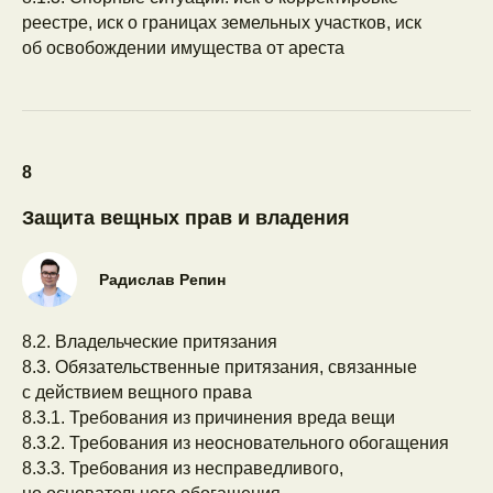
реестре, иск о границах земельных участков, иск
об освобождении имущества от ареста
Набор закрыт
Не забудьте
ознакомиться
с офертой
и другими документами на сайте
перед покупкой
8
Защита вещных прав и владения
Корпоративное
Радислав Репин
участие для
компаний
8.2. Владельческие притязания
и команд
8.3. Обязательственные притязания, связанные
Для работодателей, которые
с действием вещного права
хотят оплатить обучение
8.3.1. Требования из причинения вреда вещи
юриста, адвоката, помощника
8.3.2. Требования из неосновательного обогащения
или стажёра
8.3.3. Требования из несправедливого,
Участие любого