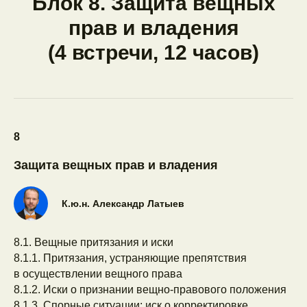
Блок 8. Защита вещных
Набор закрыт
прав и владения
Не забудьте
ознакомиться
с офертой
(4 встречи, 12 часов)
и другими документами на сайте
перед покупкой
8
Студенческий
Защита вещных прав и владения
Тариф доступен для студентов
бакалавриата и магистратуры
К.ю.н. Александр Латыев
8.1. Вещные притязания и иски
Стоимость
8.1.1. Притязания, устраняющие препятствия
Сейчас —
150 000 ₽
в осуществлении вещного права
или от
14 500 ₽/мес
(рассрочка
8.1.2. Иски о признании вещно-правового положения
без переплат)
8.1.3. Спорные ситуации: иск о корректировке