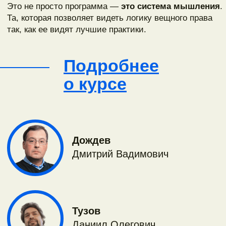
Дождев
Дмитрий Вадимович
Тузов
Даниил Олегович
Зикун
Илья Игоревич
Громов
Сергей Александрович